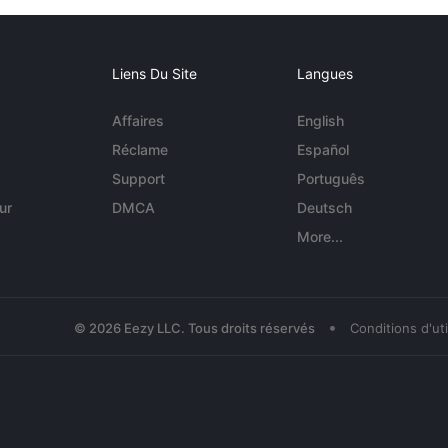
Liens Du Site
Langues
Affaires
English
Réclame
Español
Support
Português
ur
DMCA
Deutsch
More...
•
© 2026 Eezy LLC. Tous droits réservés
Conditions d'uti