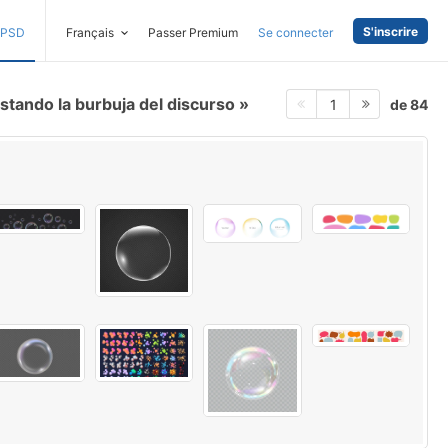
S'inscrire
PSD
Français
Passer Premium
Se connecter
stando la burbuja del discurso
de 84
1