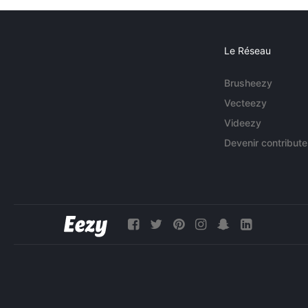
Le Réseau
Brusheezy
Vecteezy
Videezy
Devenir contribute