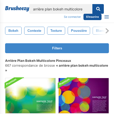
lose
Se connecter
S'inscrire
Bokeh
Contexte
Texture
Poussière
Blanc
Filters
Arrière Plan Bokeh Multicolore Pinceaux
667 correspondance de brosse
arrière plan bokeh multicolore