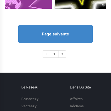
Page suivante
1
Le Réseau
Liens Du Site
Brusheezy
Affaires
Vecteezy
Réclame