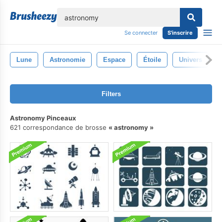
lose
Se connecter
S'inscrire
Lune
Astronomie
Espace
Étoile
Univers
Filters
Astronomy Pinceaux
621 correspondance de brosse
astronomy