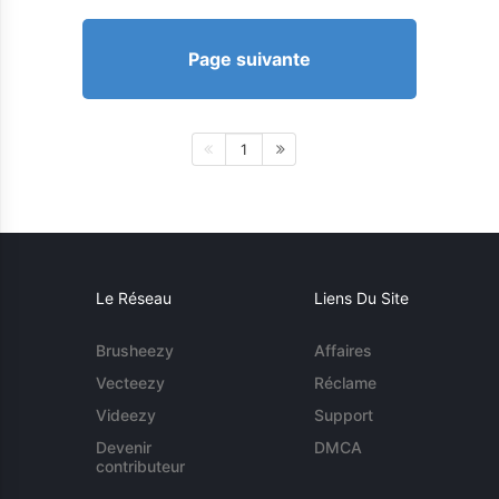
Page suivante
1
Le Réseau
Liens Du Site
Brusheezy
Affaires
Vecteezy
Réclame
Videezy
Support
Devenir
DMCA
contributeur