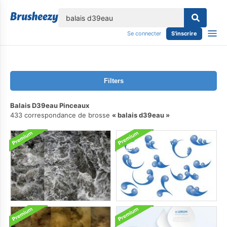
lose
Se connecter
S'inscrire
Filters
Balais D39eau Pinceaux
433 correspondance de brosse
balais d39eau