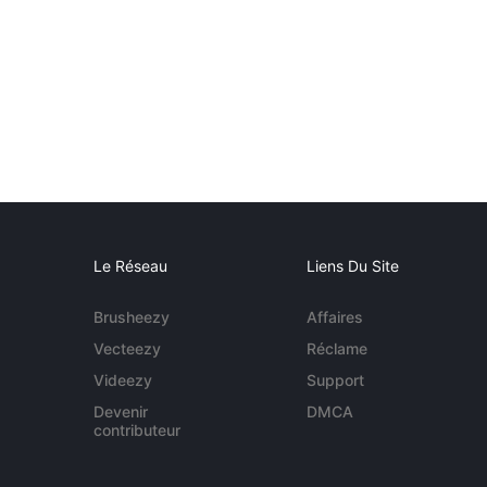
Le Réseau
Liens Du Site
Brusheezy
Affaires
Vecteezy
Réclame
Videezy
Support
Devenir
DMCA
contributeur