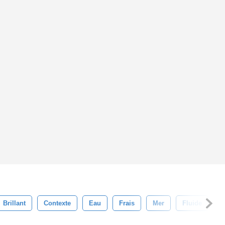
Brillant
Contexte
Eau
Frais
Mer
Fluide
C