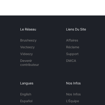
Le Réseau
Liens Du Site
Brusheezy
Affaires
Vecteezy
Réclame
Videezy
Support
Devenir
DMCA
contributeur
Langues
Nos Infos
English
Nos Infos
Español
L'Équipe