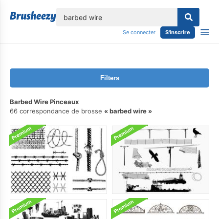
lose
Se connecter
S'inscrire
Filters
Barbed Wire Pinceaux
66 correspondance de brosse
barbed wire