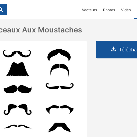
Vecteurs
Photos
Vidéo
nceaux Aux Moustaches
Télécha