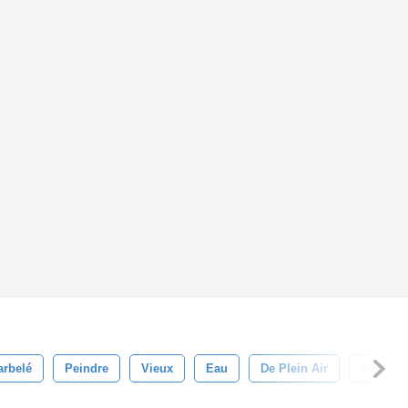
arbelé
Peindre
Vieux
Eau
De Plein Air
Voyage