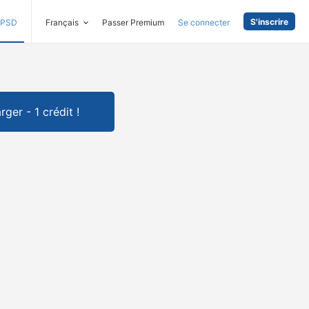
S'inscrire
PSD
Français
Passer Premium
Se connecter
rger - 1 crédit !