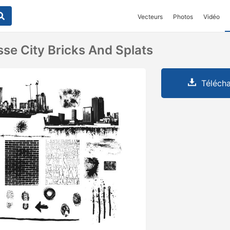
Vecteurs
Photos
Vidéo
se City Bricks And Splats
Télécha