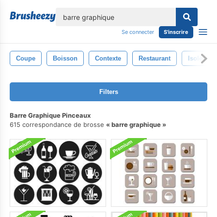
lose
Se connecter
S'inscrire
Coupe
Boisson
Contexte
Restaurant
Isolé
Filters
Barre Graphique Pinceaux
615 correspondance de brosse
barre graphique