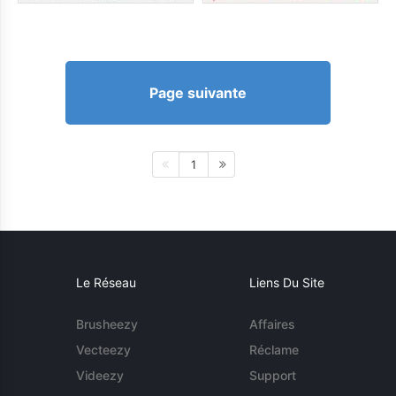
Page suivante
1
Le Réseau
Liens Du Site
Brusheezy
Affaires
Vecteezy
Réclame
Videezy
Support