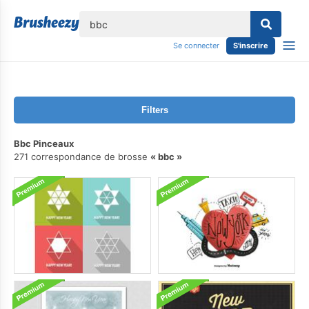
lose
Se connecter
S'inscrire
Filters
Bbc Pinceaux
271 correspondance de brosse
bbc