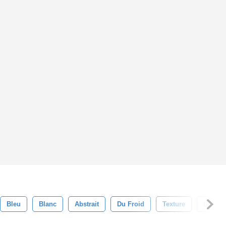
Bleu
Blanc
Abstrait
Du Froid
Texture
Lumièr