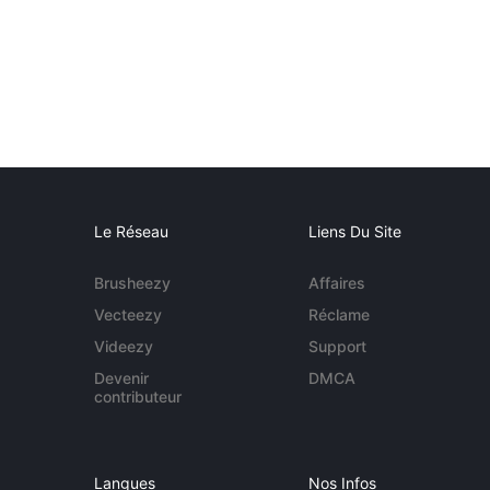
Le Réseau
Liens Du Site
Brusheezy
Affaires
Vecteezy
Réclame
Videezy
Support
Devenir
DMCA
contributeur
Langues
Nos Infos