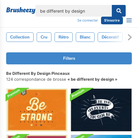
lose
Se connecter
S'inscrire
Collection
Cru
Rétro
Blanc
Décoratif
Bra
Filters
Be Different By Design Pinceaux
124 correspondance de brosse
be different by design