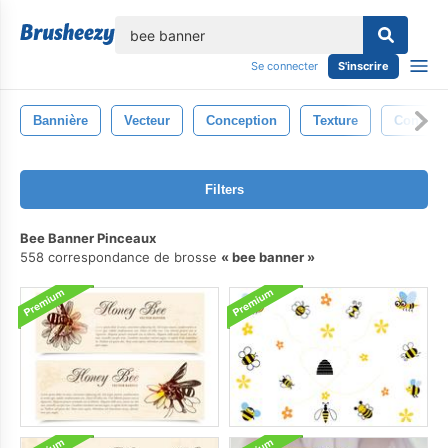
lose
Se connecter
S'inscrire
Bannière
Vecteur
Conception
Texture
Contexte
Filters
Bee Banner Pinceaux
558 correspondance de brosse
bee banner