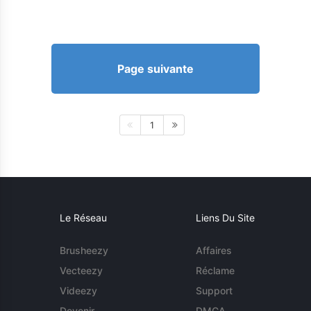
Page suivante
1
Le Réseau
Liens Du Site
Brusheezy
Affaires
Vecteezy
Réclame
Videezy
Support
Devenir
DMCA