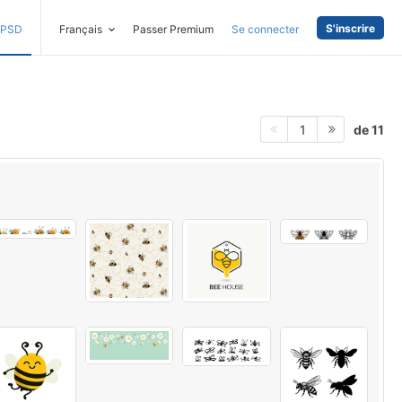
S'inscrire
PSD
Français
Passer Premium
Se connecter
de 11
1