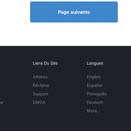
Page suivante
Liens Du Site
Langues
Affaires
English
Réclame
Español
Support
Português
ur
DMCA
Deutsch
More...