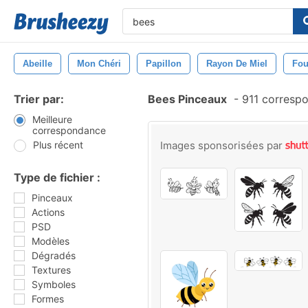
Abeille
Mon Chéri
Papillon
Rayon De Miel
Fou
Trier par:
Bees Pinceaux
-
911 corresp
Meilleure
correspondance
Plus récent
Images sponsorisées par
Type de fichier :
Pinceaux
Actions
PSD
Modèles
Dégradés
Textures
Symboles
Formes