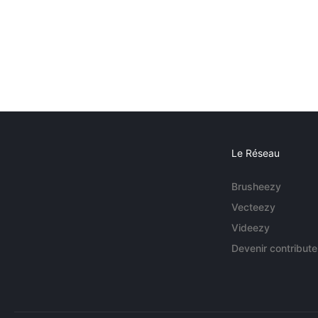
Le Réseau
Brusheezy
Vecteezy
Videezy
Devenir contribute