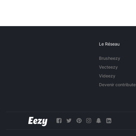
Le Réseau
Brusheezy
Vecteezy
Videezy
Devenir contribute