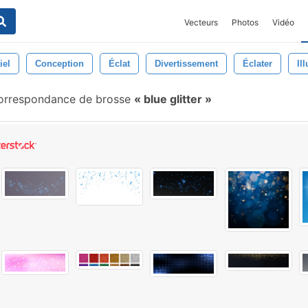
Vecteurs
Photos
Vidéo
iel
Conception
Éclat
Divertissement
Éclater
Il
orrespondance de brosse
blue glitter