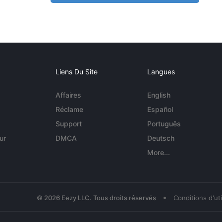
Liens Du Site
Langues
Affaires
English
Réclame
Español
Support
Português
ur
DMCA
Deutsch
More...
•
© 2026 Eezy LLC. Tous droits réservés
Conditions d'uti