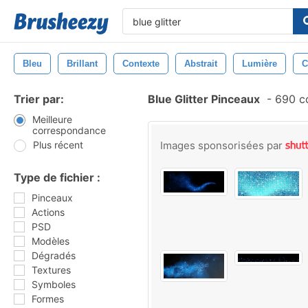
Bleu
Brillant
Contexte
Abstrait
Lumière
C
Trier par:
Blue Glitter Pinceaux
-
690 c
Meilleure
correspondance
Plus récent
Images sponsorisées par
Type de fichier :
Pinceaux
Actions
PSD
Modèles
Dégradés
Textures
Symboles
Formes