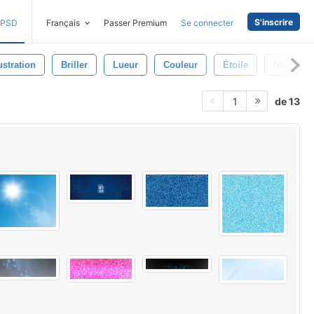
S'inscrire
PSD
Français
Passer Premium
Se connecter
lustration
Briller
Lueur
Couleur
Étoile
Noir
de 13
1