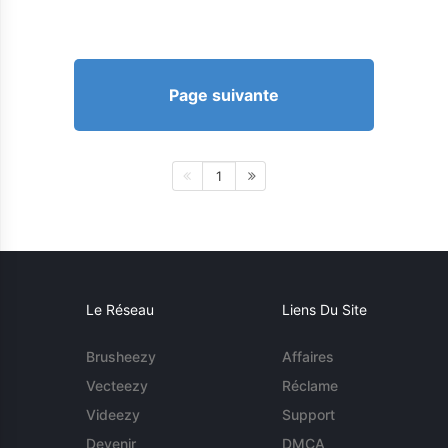
Page suivante
1
Le Réseau
Liens Du Site
Brusheezy
Affaires
Vecteezy
Réclame
Videezy
Support
Devenir
DMCA