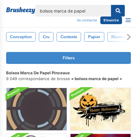
lose
Se connecter
S'inscrire
Conception
Cru
Contexte
Papier
Illustration
Filters
Bolsos Marca De Papel Pinceaux
9 049 correspondance de brosse
bolsos marca de papel