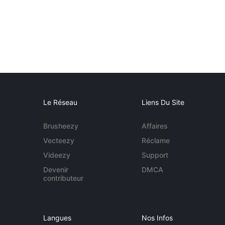
Le Réseau
Liens Du Site
Brusheezy
Affaires
Vecteezy
Réclame
Videezy
Support
Devenir
DMCA
contributeur
Langues
Nos Infos