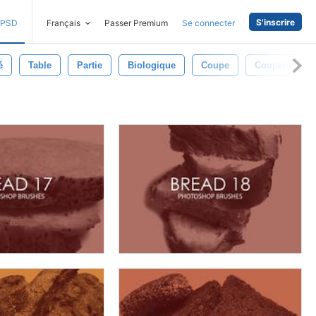
S'inscrire
PSD
Français
Passer Premium
Se connecter
é
Table
Partie
Biologique
Coupe
Couperet