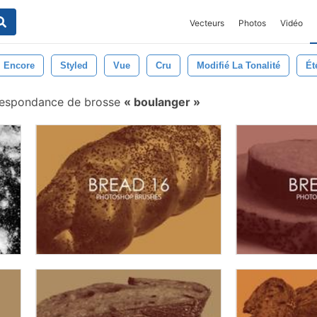
Vecteurs
Photos
Vidéo
Encore
Styled
Vue
Cru
Modifié La Tonalité
Ét
respondance de brosse
boulanger