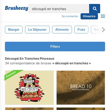
lose
Se connecter
S'inscrire
Manger
Le Déjeuner
Aliments
Frais
Contexte
Filters
Découpé En Tranches Pinceaux
34 correspondance de brosse
découpé en tranches