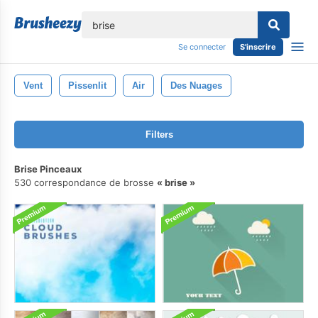
lose
Se connecter
S'inscrire
Vent
Pissenlit
Air
Des Nuages
Filters
Brise Pinceaux
530 correspondance de brosse
brise