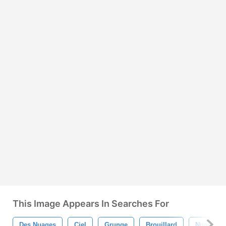
This Image Appears In Searches For
Des Nuages
Ciel
Grunge
Brouillard
Nuage