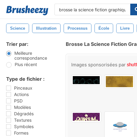
Science
Illustration
Processus
École
Livre
Trier par:
Brosse La Science Fiction Gr
Meilleure
correspondance
Plus récent
Images sponsorisées par
Type de fichier :
Pinceaux
Actions
PSD
Modèles
Dégradés
Textures
Symboles
Formes