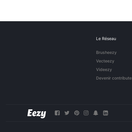
Le Réseau
Brusheezy
Vecteezy
Videezy
Devenir contribute