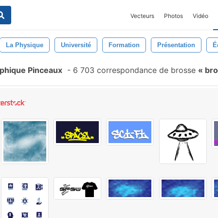
Vecteurs
Photos
Vidéo
La Physique
Université
Formation
Présentation
É
aphique Pinceaux
-
6 703 correspondance de brosse
bro