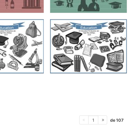
de 107
1