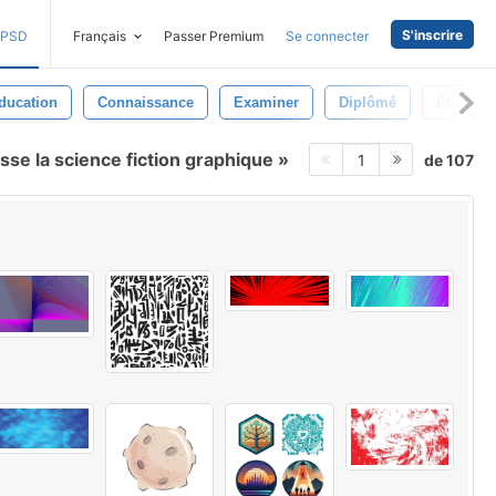
S'inscrire
PSD
Français
Passer Premium
Se connecter
ducation
Connaissance
Examiner
Diplômé
Étudiant
sse la science fiction graphique
de 107
1