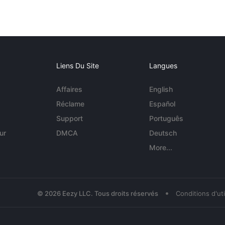
Liens Du Site
Langues
Affaires
English
Réclame
Español
Support
Português
ur
DMCA
Deutsch
More...
•
© 2026 Eezy LLC. Tous droits réservés
Conditions d'uti