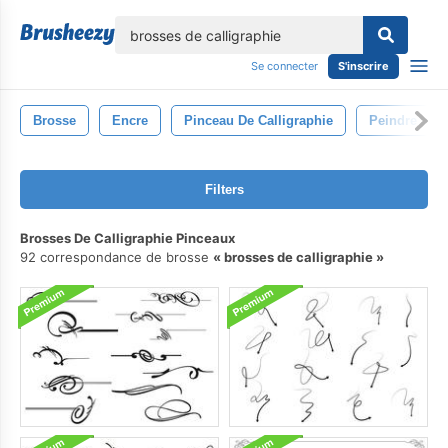
lose
Se connecter
S'inscrire
Brosse
Encre
Pinceau De Calligraphie
Peindre
Filters
Brosses De Calligraphie Pinceaux
92 correspondance de brosse
brosses de calligraphie