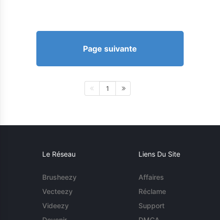
Page suivante
1
Le Réseau
Liens Du Site
Brusheezy
Affaires
Vecteezy
Réclame
Videezy
Support
Devenir
DMCA