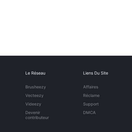
Le Réseau
Liens Du Site
Brusheezy
Affaires
Vecteezy
Réclame
Videezy
Support
Devenir
DMCA
contributeur