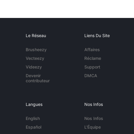
Le Réseau
Liens Du Site
Brusheezy
Affaires
Vecteezy
Réclame
Videezy
Support
Devenir
DMCA
contributeur
Langues
Nos Infos
English
Nos Infos
Español
L'Équipe