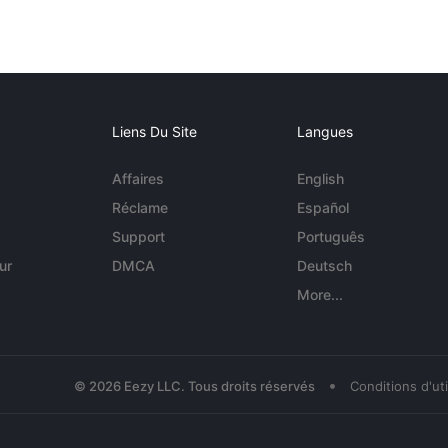
Liens Du Site
Langues
Affaires
English
Réclame
Español
Support
Português
ur
DMCA
Deutsch
More...
•
© 2026 Eezy LLC. Tous droits réservés
Conditions d'uti