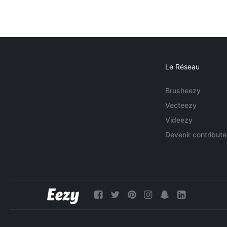
Le Réseau
Brusheezy
Vecteezy
Videezy
Devenir contribute