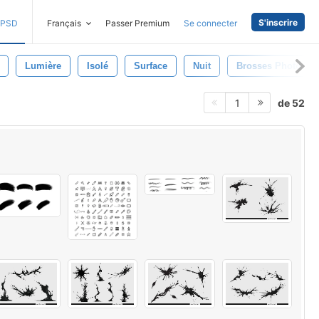
S'inscrire
PSD
Français
Passer Premium
Se connecter
Lumière
Isolé
Surface
Nuit
Brosses Photosho
de 52
1