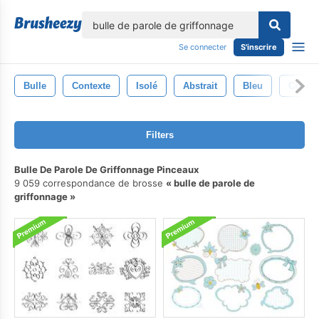
lose
Se connecter
S'inscrire
Bulle
Contexte
Isolé
Abstrait
Bleu
Cercle
Filters
Bulle De Parole De Griffonnage Pinceaux
9 059 correspondance de brosse
bulle de parole de
griffonnage