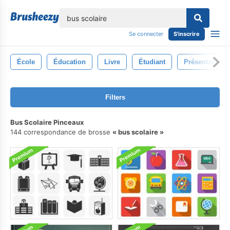
lose
Se connecter
S'inscrire
École
Éducation
Livre
Étudiant
Présentation
Filters
Bus Scolaire Pinceaux
144 correspondance de brosse
bus scolaire