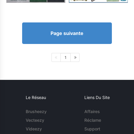
Page suivante
1
Le Réseau
Liens Du Site
Brusheezy
Affaires
Vecteezy
Réclame
Videezy
Support