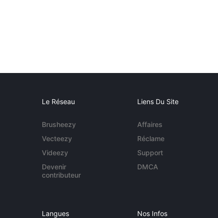
Le Réseau
Liens Du Site
Brusheezy
Affaires
Vecteezy
Réclame
Videezy
Support
Devenir
DMCA
contributeur
Langues
Nos Infos