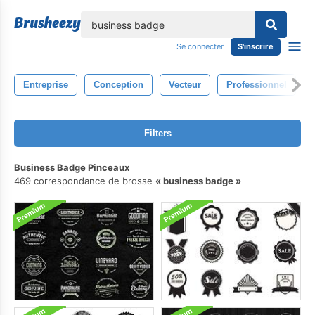
lose
Se connecter
S'inscrire
Entreprise
Conception
Vecteur
Professionnel
Filters
Business Badge Pinceaux
469 correspondance de brosse
business badge