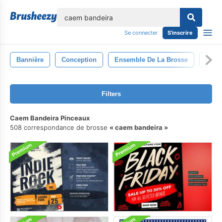
lose
Se connecter
S'inscrire
Bannière
Conception
Ensemble De La Brosse
Cru
Filters
Caem Bandeira Pinceaux
508 correspondance de brosse
caem bandeira