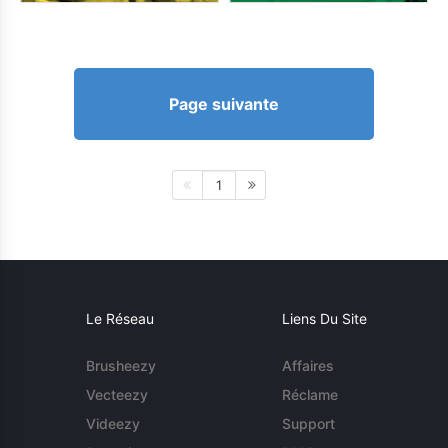
Page suivante
1
Le Réseau
Liens Du Site
Brusheezy
Affaires
Vecteezy
Réclame
Videezy
Support