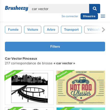
lose
Se connecter
S'inscrire
Fumée
Voiture
Arbre
Transport
Véhicule
Filters
Car Vector Pinceaux
217 correspondance de brosse
car vector