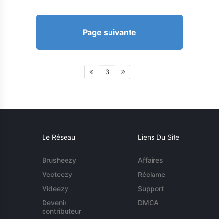
Page suivante
3
Le Réseau
Liens Du Site
Brusheezy
Affaires
Vecteezy
Réclame
Videezy
Support
Devenir
DMCA
contributeur