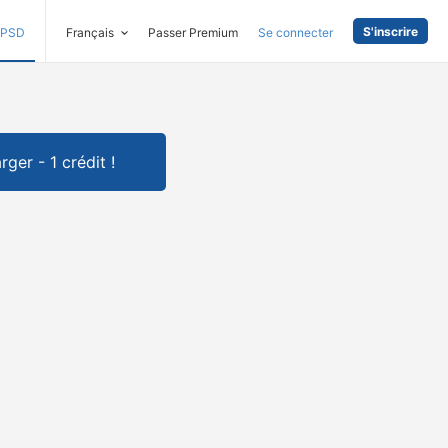
S'inscrire
PSD
Français
Passer Premium
Se connecter
rger - 1 crédit !