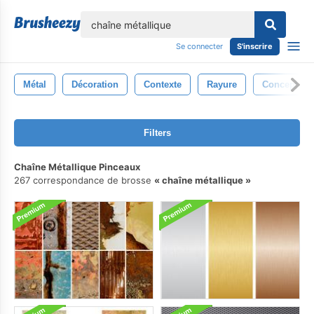
lose
Se connecter
S'inscrire
Métal
Décoration
Contexte
Rayure
Conception
Filters
Chaîne Métallique Pinceaux
267 correspondance de brosse
chaîne métallique