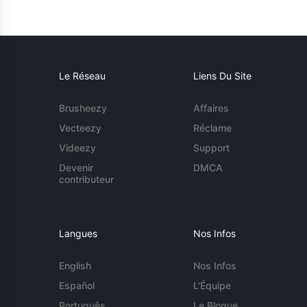
Le Réseau
Liens Du Site
Brusheezy
Affaires
Vecteezy
Réclame
Videezy
Support
Devenir
DMCA
contributeur
Langues
Nos Infos
English
Nos Infos
Español
L'Équipe
Português
Le Blogue