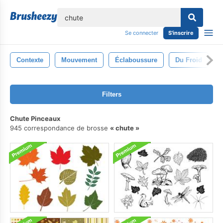
lose
Se connecter
S'inscrire
Contexte
Mouvement
Éclaboussure
Du Froid
Filters
Chute Pinceaux
945 correspondance de brosse
chute