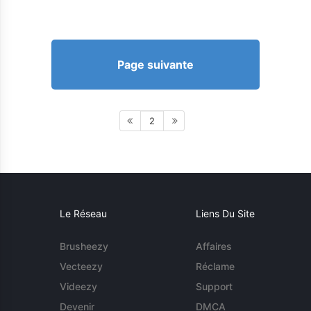
Page suivante
2
Le Réseau
Liens Du Site
Brusheezy
Affaires
Vecteezy
Réclame
Videezy
Support
Devenir
DMCA