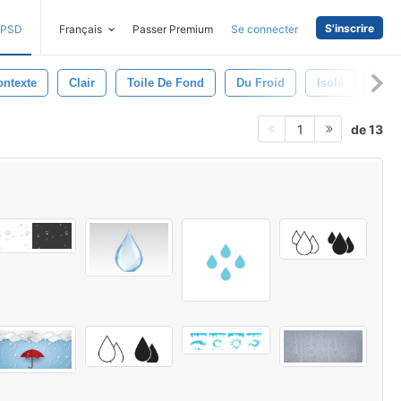
S'inscrire
PSD
Français
Passer Premium
Se connecter
ontexte
Clair
Toile De Fond
Du Froid
Isolé
Coul
de 13
1