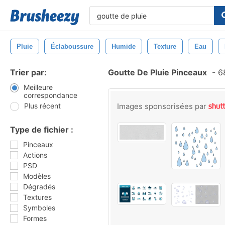
Pluie
Éclaboussure
Humide
Texture
Eau
Trier par:
Goutte De Pluie Pinceaux
-
68
Meilleure
correspondance
Plus récent
Images sponsorisées par
Type de fichier :
Pinceaux
Actions
PSD
Modèles
Dégradés
Textures
Symboles
Formes