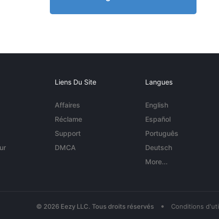
Liens Du Site
Langues
Affaires
English
Réclame
Español
Support
Português
ur
DMCA
Deutsch
More...
•
© 2026 Eezy LLC. Tous droits réservés
Conditions d'uti