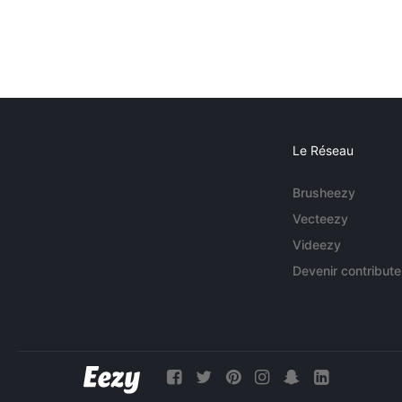
Le Réseau
Brusheezy
Vecteezy
Videezy
Devenir contribute