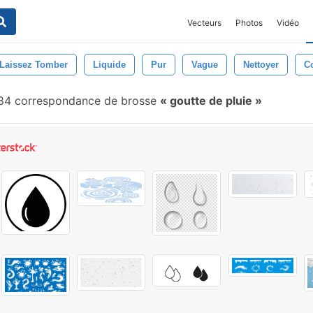
Vecteurs
Photos
Vidéo
Laissez Tomber
Liquide
Pur
Vague
Nettoyer
C
4 correspondance de brosse
goutte de pluie