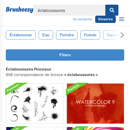
lose
Se connecter
S'inscrire
Éclabousser
Eau
Peindre
Fumée
Vaporisateur
Filters
Éclaboussures Pinceaux
608 correspondance de brosse
éclaboussures