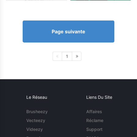
Page suivante
1
Le Réseau
Liens Du Site
Brusheezy
Affaires
Vecteezy
Réclame
Videezy
Support