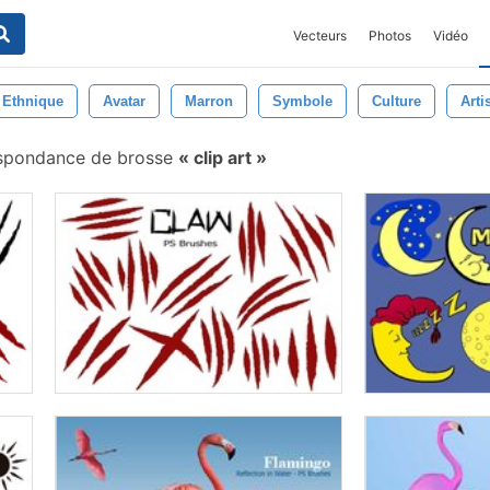
Vecteurs
Photos
Vidéo
Ethnique
Avatar
Marron
Symbole
Culture
Arti
spondance de brosse
clip art