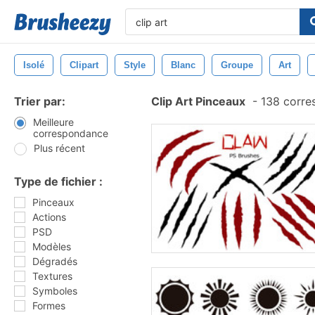
Isolé
Clipart
Style
Blanc
Groupe
Art
Trier par:
Clip Art Pinceaux
-
138 corre
Meilleure
correspondance
Plus récent
Type de fichier :
Pinceaux
Actions
PSD
Modèles
Dégradés
Textures
Symboles
Formes