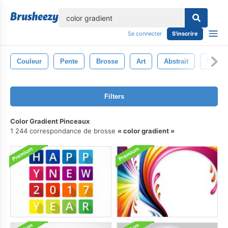
lose
Se connecter
S'inscrire
Couleur
Pente
Brosse
Art
Abstrait
Contex
Filters
Color Gradient Pinceaux
1 244 correspondance de brosse
color gradient