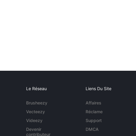
Le Réseau
Liens Du Site
Brusheezy
Affaires
Vecteezy
Réclame
Videezy
Support
Devenir
DMCA
contributeur