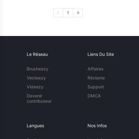
1
Le Réseau
Liens Du Site
Brusheezy
Affaires
Vecteezy
Réclame
Videezy
Support
Devenir
DMCA
contributeur
Langues
Nos Infos