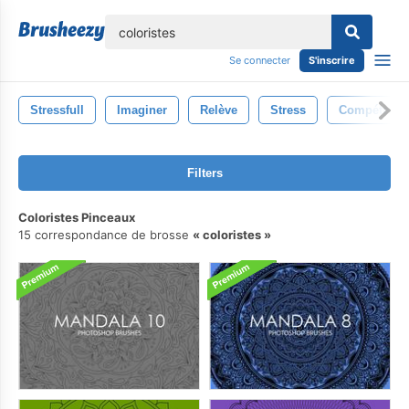
lose
Se connecter
S'inscrire
Stressfull
Imaginer
Relève
Stress
Compétence
Filters
Coloristes Pinceaux
15 correspondance de brosse
coloristes