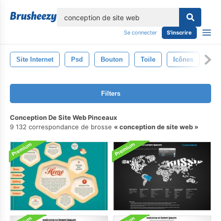
lose
Se connecter
S'inscrire
Site Internet
Psd
Bouton
Toile
Icônes
Mo
Filters
Conception De Site Web Pinceaux
9 132 correspondance de brosse
conception de site web