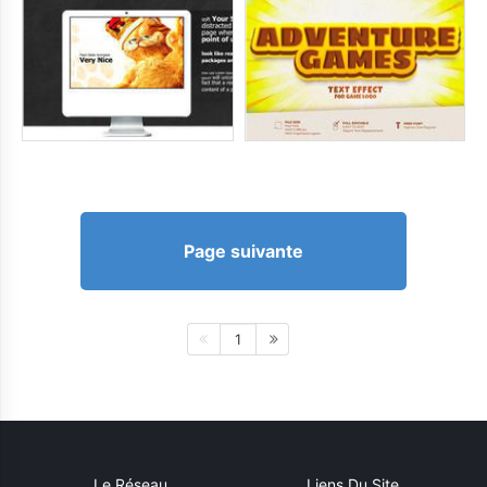
Page suivante
1
Le Réseau
Liens Du Site