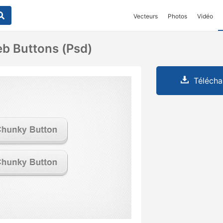
Vecteurs
Photos
Vidéo
b Buttons (psd)
Télécha