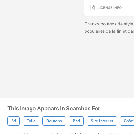
LICENSE INFO
Chunky boutons de style
populaires de la fin et da
This Image Appears In Searches For
3d
Toile
Boutons
Psd
Site Internet
Créat