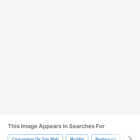
This Image Appears In Searches For
Conception De Site Web
Modèle
Restaurant
Alime