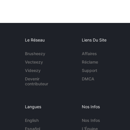
Le Réseau
Liens Du Site
Brusheezy
Affaires
Vecteezy
Réclame
Videezy
Support
Devenir
DMCA
contributeur
Langues
Nos Infos
English
Nos Infos
Español
L'Équipe